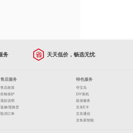
服务
天天低价，畅选无忧
售后服务
特色服务
售后政策
夺宝岛
价格保护
DIY装机
退款说明
延保服务
返修/退换货
京东E卡
取消订单
京东通信
京鱼座智能