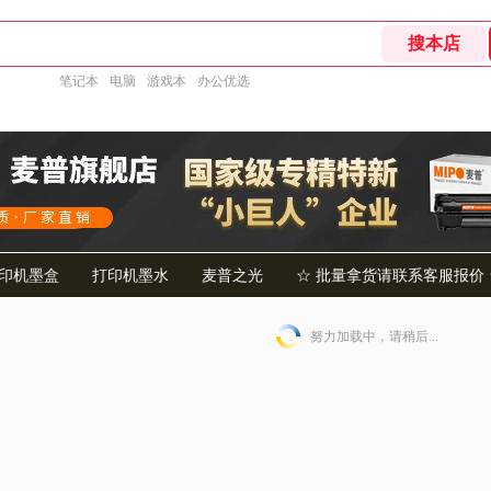
笔记本
电脑
游戏本
办公优选
印机墨盒
打印机墨水
麦普之光
☆ 批量拿货请联系客服报价 
努力加载中，请稍后...