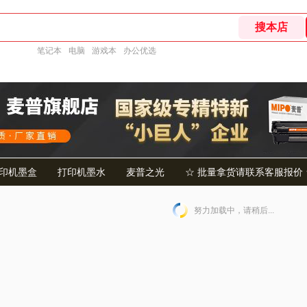
笔记本
电脑
游戏本
办公优选
印机墨盒
打印机墨水
麦普之光
☆ 批量拿货请联系客服报价 
努力加载中，请稍后...