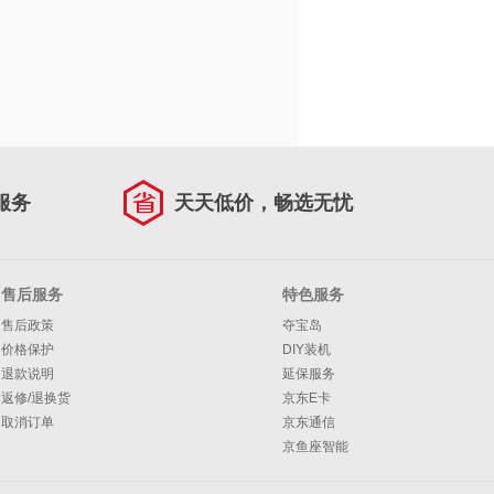
服务
天天低价，畅选无忧
售后服务
特色服务
售后政策
夺宝岛
价格保护
DIY装机
退款说明
延保服务
返修/退换货
京东E卡
取消订单
京东通信
京鱼座智能